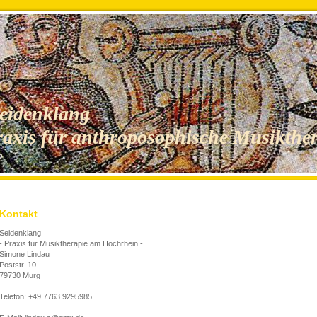
Seidenklang
raxis für anthroposophische Musikthe
Kontakt
Seidenklang
- Praxis für Musiktherapie am Hochrhein -
Simone Lindau
Poststr. 10
79730 Murg
Telefon: +49 7763 9295985