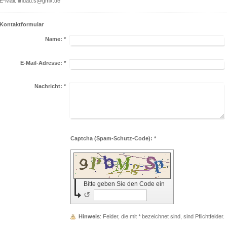
E-Mail: lindau.s@gmx.de
Kontaktformular
Name:
*
E-Mail-Adresse:
*
Nachricht:
*
Captcha (Spam-Schutz-Code): *
Bitte geben Sie den Code ein
↺
Hinweis
: Felder, die mit
*
bezeichnet sind, sind Pflichtfelder.